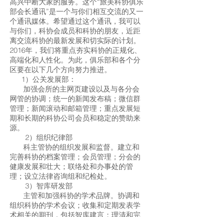
高兴中断大家的服务。这个“旅美科协俱乐
部会长通讯”是一个与你们相互交流的又一
个通讯媒体。希望通过这个通讯，我可以
与你们，科协会成员和科协的朋友，近距
离交流科协的最新发展和切实际的计划。
2016年，我们将重点夯实科协的正规化、
高端化和人性化。为此，俱乐部和各个分
区要在以下几个方向努力推进。
1）公关发展部：
加强会所的主网页建设以及与各分会
网管的协调；统一的新闻发布稿；微信群
管理；新闻滚动和邮箱管理；重点发展短
期和长期的科协公司会员和稳定的赞助来
源。
2）组织纪律部
科主管协的组织发展和监督。建立和
完善科协的档案管理；会员管理；分会的
健康发展和壮大；联络处和办事处的管
理；设立法律咨询组和纪检处。
3）智库研发部
主管和加强科协的学术品牌。协调和
组织科协的学术会议；收集和定期发表学
术相关的期刊，包括智库建言；理清和完