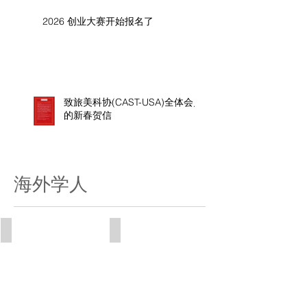
2026 创业大赛开始报名了
致旅美科协(CAST-USA)全体会员
的新春贺信
海外学人
2015 生物医药专刊
2013年 美中企业专刊
2015
2013
生
年
物
美
医
中
药
企
专
业
刊
专