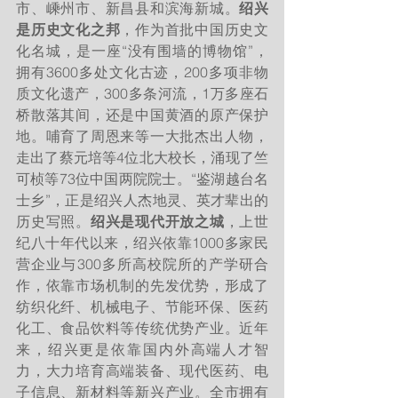
市、嵊州市、新昌县和滨海新城。
绍兴
是历史文化之邦
，作为首批中国历史文
化名城，是一座“没有围墙的博物馆”， 
拥有3600多处文化古迹，200多项非物
质文化遗产，300多条河流，1万多座石
桥散落其间，还是中国黄酒的原产保护
地。哺育了周恩来等一大批杰出人物，
走出了蔡元培等4位北大校长，涌现了竺
可桢等73位中国两院院士。“鉴湖越台名
士乡”，正是绍兴人杰地灵、英才辈出的
历史写照。
绍兴是现代开放之城
，上世
纪八十年代以来，绍兴依靠1000多家民
营企业与300多所高校院所的产学研合
作，依靠市场机制的先发优势，形成了
纺织化纤、机械电子、节能环保、医药
化工、食品饮料等传统优势产业。近年
来，绍兴更是依靠国内外高端人才智
力，大力培育高端装备、现代医药、电
子信息、新材料等新兴产业。全市拥有