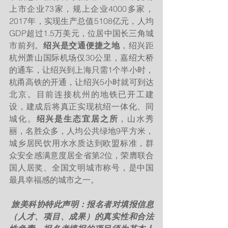
上市企业73家，规上企业4000多家，
2017年，实现生产总值5108亿元，人均
GDP超过1.5万美元，位居中国长三角城
市前列。
绍兴是交通便捷之地
，绍兴距
杭州萧山国际机场仅30公里，嘉绍大桥
的通车，让绍兴到上海只需1个半小时，
杭甬高铁的开通，让绍兴5小时就可到达
北京。目前连接杭州的地铁已开工建
设，建成后将真正实现杭绍一体化、同
城化。
绍兴是生态宜居之所
，山水秀
丽，名胜众多，人均公共绿地9平方米，
城乡居民饮用水水质达到欧盟标准，群
众安全感满意度居全省第2位，荣膺联合
国人居奖、全国文明城市称号，是中国
最具幸福感的城市之一。
旅美科协特此声明：报名者对填报信息
（人才、项目、成果）的真实性和合法