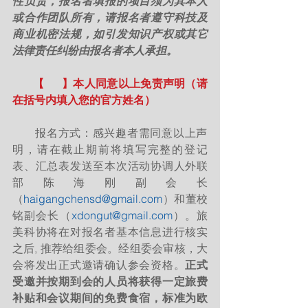
性负责，报名者填报的项目须为其本人
或合作团队所有，请报名者遵守科技及
商业机密法规，如引发知识产权或其它
法律责任纠纷由报名者本人承担。
       【      】本人同意以上免责声明（请
在括号内填入您的官方姓名）
       报名方式：感兴趣者需同意以上声
明，请在截止期前将填写完整的登记
表、汇总表发送至本次活动协调人外联
部陈海刚副会长
（
haigangchensd@gmail.com
）和董校
铭副会长（
xdongut@gmail.com
）。旅
美科协将在对报名者基本信息进行核实
之后, 推荐给组委会。经组委会审核，大
会将发出正式邀请确认参会资格。
正式
受邀并按期到会的人员将获得一定旅费
补贴和会议期间的免费食宿，标准为欧