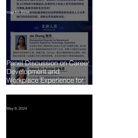
May 13, 2024
Panel Discussion on Career
Development and
Workplace Experience for
Chinese Tech Professionals.
华人科技人员职业发展与职
场经验座谈会 May 18，2024
May 9, 2024