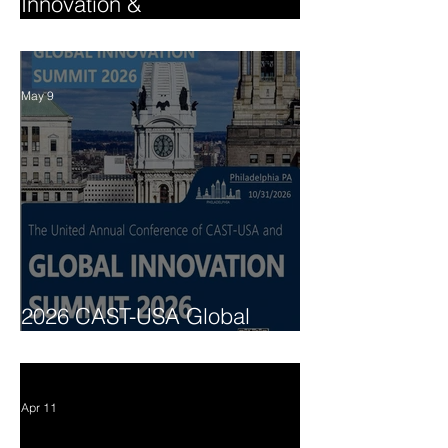
Innovation &
Entrepreneurship Summit
May 9
2026 CAST-USA Global
Innovation Summit
Apr 11