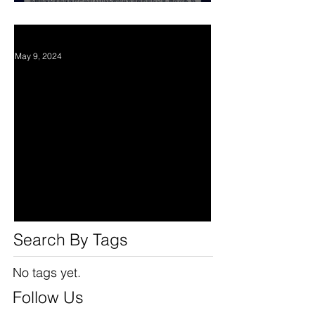
Chinese Tech Professionals.
华人科技人员职业发展与职
场经验座谈会 May 18，2024
May 9, 2024
CAST's new program
Search By Tags
No tags yet.
Follow Us