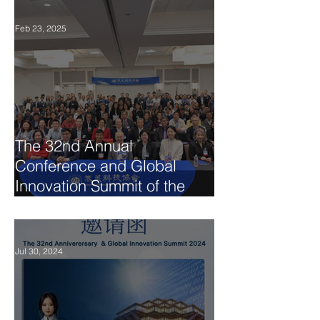
Feb 23, 2025
The 32nd Annual
Conference and Global
Innovation Summit of the
Chinese Association for
Science and Technology
USA (CAST-USA)
Jul 30, 2024
Successfully Concluded