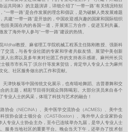
类命运共同体》的主题演讲，详细介绍了“一带一路”有关情况特别
，“一带一路”是合作发展的理念和倡议，是为破解人类发展难题
，共建“一带一路”是开放的，中国欢迎感兴趣的国家和国际组织
与包括美国在内的各国一道，开展第三方合作，促进互利共赢。
激发了海外华人参与“一带一路”建设的热情。
行了交流，与各专业社团的专家和学者共叙友情、展望中美创新
程派人出席以及多年来对社团工作的支持表示感谢。麻州州长贝
波士顿市市长马丁·沃尔什等发来贺信，肯定华人专业人士为麻州
文化、社区服务做出的工作和贡献。
融合的主题，精彩节目得到观众阵阵喝彩。大部分演员来自各个
了专业人士的风采，体现了科技与艺术的融合！
科技协会波士顿分会（CAST-Boston）、海外华人企业家协会
地区华人专业人士协会主办，至今已连续举办九届，是华人专业人士
化、服务当地社区的重要平台。晚会当天下午，还举办了技术创