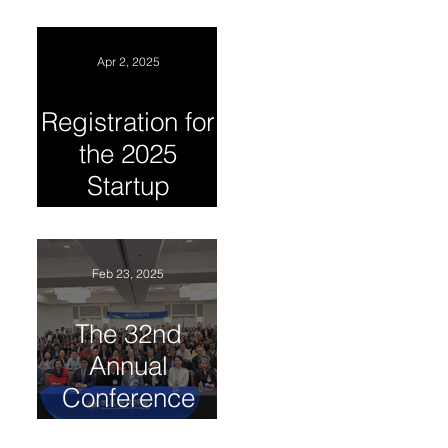
CAST-USA and
Collaboration
GLOBAL
INNOVATION
Apr 2, 2025
SUMMIT 2025
Registration for
the 2025
Startup
Competition
has begun
Feb 23, 2025
The 32nd
Annual
Conference
and Global