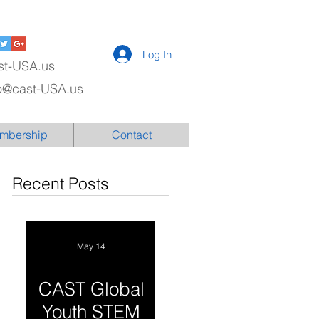
Log In
st-USA.us
fo@cast-USA.us
mbership
Contact
Recent Posts
May 14
CAST Global
Youth STEM