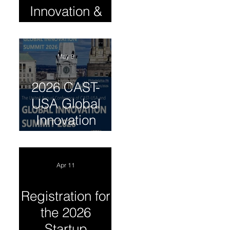
Innovation &
Entrepreneursh
ip Summit
May 9
2026 CAST-
USA Global
Innovation
Summit
Apr 11
Registration for
the 2026
Startup