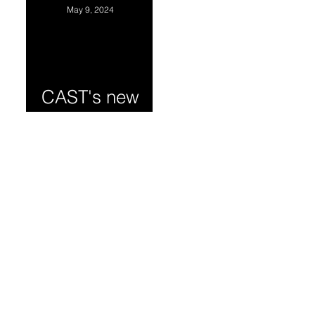
Experience for
May 9, 2024
Chinese Tech
Professionals.
华人科技人员
CAST's new
职业发展与职
program
场经验座谈会
May 18，2024