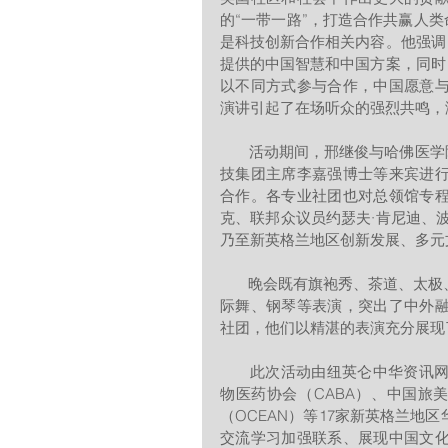
的“一带一路”，打造合作共赢人
是科技创新合作相关内容。他强调
提供的中国智慧和中国方案，同时
以不同方式参与合作，中国愿意
演讲引起了在场听众的强烈共鸣，
       活动期间，邢继俊与哈佛医学院Afdhal教授、麻省理工学院机械工程系主任陈刚教授、强新科
技集团主席李嘉强博士等来宾进
合作。各专业社团也对总领馆专
克、联邦众议员约瑟夫·肯尼迪、
乃至新英格兰地区创新发展、多元
       晚会既有旗袍秀、茶道、太极、天津快板等中国传统文化展示，也有嘻哈舞蹈、吉普赛舞和交
际舞、钢琴等表演，突出了中外
社团，他们以精湛的表演充分展现
       此次活动由纽英仑中华资讯网路协会（NECINA）、美中医学交流协会（ACMES）、美中生
物医药协会（CABA）、中国旅美
（OCEAN）等17家新英格兰
交流学习加强联系、展现中国文