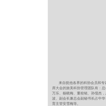
       来自犹他各界的科协会员和专家学者工矿企业和社区的各类专业人员200多人参加了会议。出
席大会的旅美科协管理团队有：总
万乐、杨晓梅、董校铭、孙儒杰，
波、副会长兼总会副秘书长占中华
育主管安雪梅等。