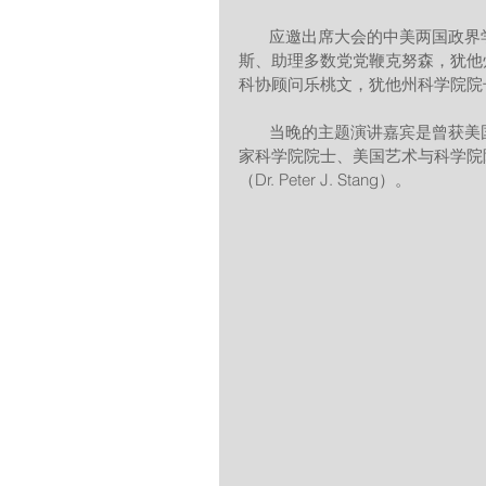
       应邀出席大会的中美两国政界学术界的嘉宾有：犹他州参议院主席尼德豪瑟、多数党党鞭亚当
斯、助理多数党党鞭克努森，犹他
科协顾问乐桃文，犹他州科学院院
       当晚的主题演讲嘉宾是曾获美国国家科学奖、中国政府友谊奖和国际科学技术合作奖的美国国
家科学院院士、美国艺术与科学院
（Dr. Peter J. Stang）。