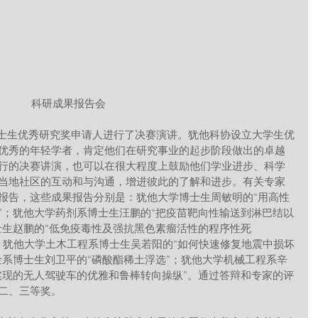
 科研成果报告会
优秀的年轻学者，肯定他们在研究事业的起步阶段做出的卓越
行的决赛讲演，也可以在很大程度上鼓励他们学业进步、科学
当地社区的互动和与沟通，增进彼此的了解和进步。有关专家
报告，这些成果报告分别是：犹他大学博士生周敏明的“用高性
”；犹他大学药剂系博士生汪鹏的“把疫苗靶向性输送到淋巴结以
士生赵鹏的“低免疫毒性及强抗黑色素瘤活性的程序性死
统”；犹他大学土木工程系博士生吴若阳的“如何快速修复地震中损坏
金系博士生刘卫平的“磷酸酯稀土浮选”；犹他大学机械工程系辛
实现的无人驾驶车的优雅和鲁棒转向操纵”。通过答辩和专家的评
二、三等奖。