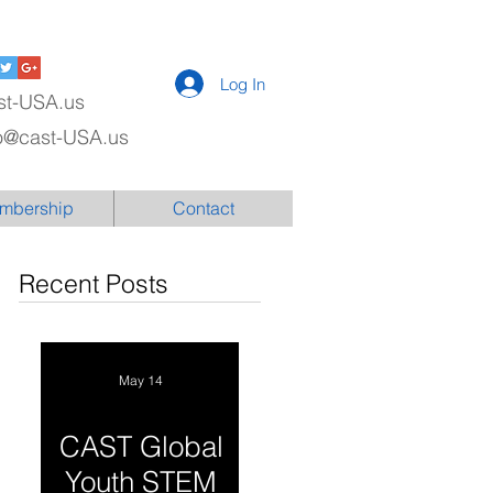
Log In
st-USA.us
fo@cast-USA.us
mbership
Contact
Recent Posts
May 14
CAST Global
Youth STEM