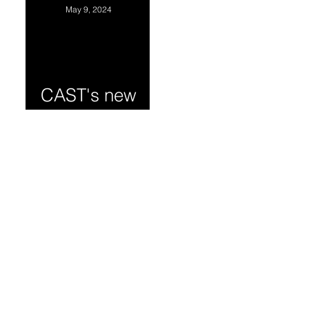
Experience for
May 9, 2024
Chinese Tech
Professionals.
华人科技人员
CAST's new
职业发展与职
program
场经验座谈会
May 18，2024