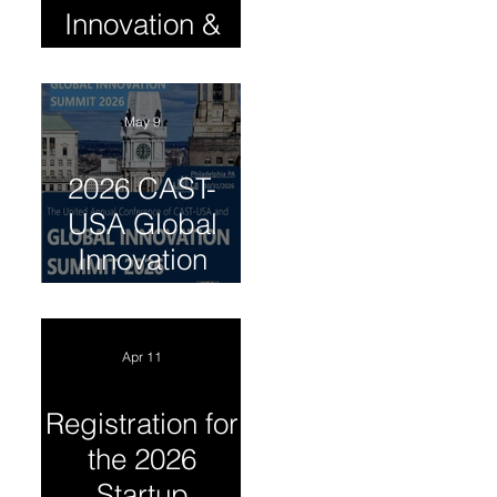
Innovation &
Entrepreneursh
ip Summit
May 9
2026 CAST-
USA Global
Innovation
Summit
Apr 11
Registration for
the 2026
Startup