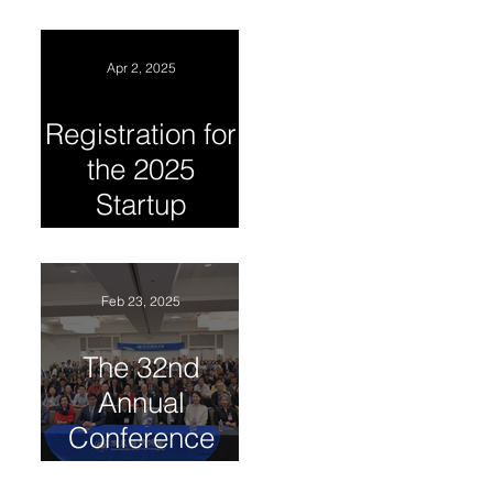
CAST-USA and
Collaboration
GLOBAL
INNOVATION
Apr 2, 2025
SUMMIT 2025
Registration for
the 2025
Startup
Competition
has begun
Feb 23, 2025
The 32nd
Annual
Conference
and Global