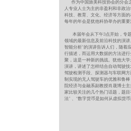
      作为中国旅美科技协会的分会之一，犹他科协是一个于1996年在美国犹他州独立注册成立的华
人专业人士为主的非盈利和非政治
科技、教育、文化、经济等方面的
每年的年会是犹他科协举办的重要
       本届年会从下午3点开始，专题研讨会便拉开序幕，在人工智能论坛上，多位科学家作了不同
领域的最新信息及前沿科技的演讲
智能分析”的演讲告诉人们，随着
行描述，而运用大数据的方法进行
聚，这是一种新的挑战。犹他大学
演讲，讲述了怎样结合自动驾驶技
驾驶检测手段、探测器与车联网方
制实现的无人驾驶车的优雅和鲁棒
院经济与金融系副教授肖晟博士主
家比较关注的几个热门话题，题目
法” 、“数字货币是如何从虚拟货