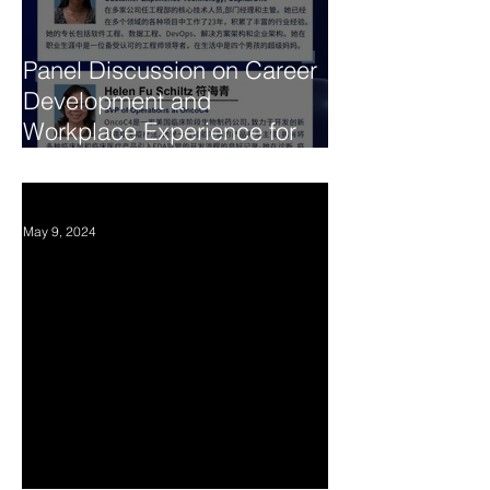
Panel Discussion on Career
Development and
Workplace Experience for
Chinese Tech Professionals.
华人科技人员职业发展与职
场经验座谈会 May 18，2024
May 9, 2024