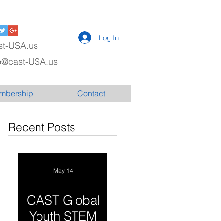
Log In
st-USA.us
fo@cast-USA.us
mbership
Contact
Recent Posts
May 14
CAST Global
Youth STEM