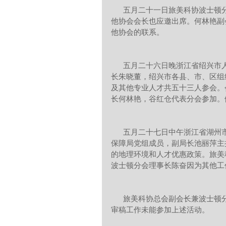
      五月二十一日旅美科协波士顿分会副会长何林艳代表协会参加SAPA社区晚宴。波士顿地区其
他协会会长也应邀出席。何林艳副
他协会的联系。
      五月二十六日晚浙江省绍兴市人才项目洽谈对接晚会会在剑桥市召开。绍兴市市会组织部副部
长朱晓董，绍兴市各县、市、区组
及其他专业人才共五十三人参会。
长何林艳，谷红仓代表分会参加。
      五月二十七日中午浙江省湖州市人材项目洽谈会在波土顿召开。会议由湖州市人力资源和社会
保障局党组成员，副局长池丽萍主
的地理环境和人才优惠政策。旅美
波士顿分会理事长陈奋因为其他工
      旅美科协总会副会长兼波士顿分会副会长李爱荣教授因忙于二零一七年巜旅美学人》的组稿及
审稿工作未能参加上述活动。