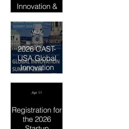
Innovation &
Entrepreneursh
ip Summit
May 9
2026 CAST-
USA Global
Innovation
Summit
Apr 11
Registration for
the 2026
Startup