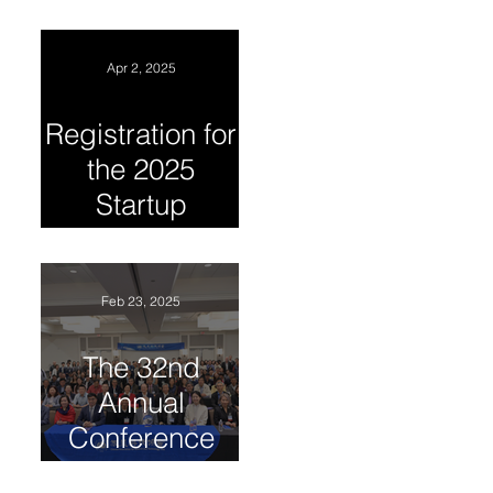
CAST-USA and
Collaboration
GLOBAL
INNOVATION
Apr 2, 2025
SUMMIT 2025
Registration for
the 2025
Startup
Competition
has begun
Feb 23, 2025
The 32nd
Annual
Conference
and Global