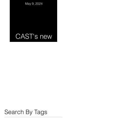
Experience for
May 9, 2024
Chinese Tech
Professionals.
华人科技人员
CAST's new
职业发展与职
program
场经验座谈会
May 18，2024
Search By Tags