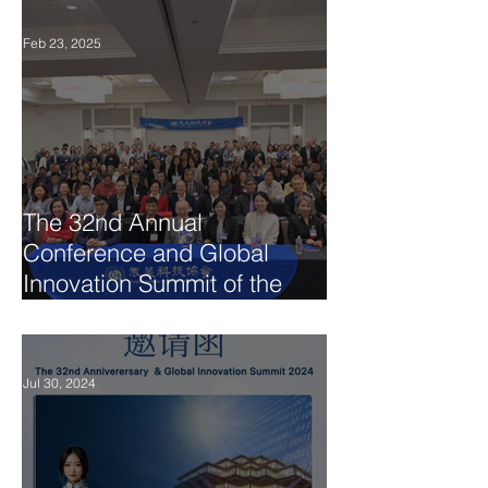
Feb 23, 2025
The 32nd Annual
Conference and Global
Innovation Summit of the
Chinese Association for
Science and Technology
USA (CAST-USA)
Jul 30, 2024
Successfully Concluded