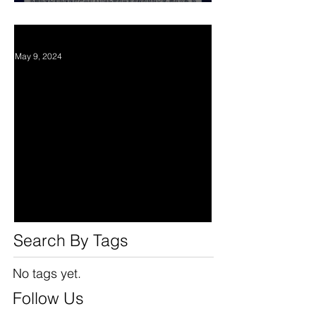
Chinese Tech Professionals.
华人科技人员职业发展与职
场经验座谈会 May 18，2024
May 9, 2024
CAST's new program
Search By Tags
No tags yet.
Follow Us